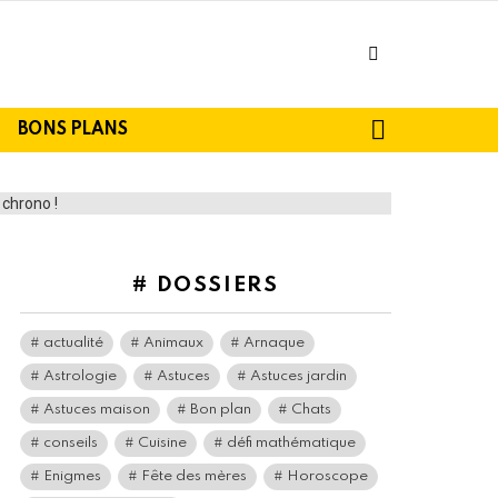
facebook
SEARCH
BONS PLANS
# DOSSIERS
actualité
Animaux
Arnaque
Astrologie
Astuces
Astuces jardin
Astuces maison
Bon plan
Chats
conseils
Cuisine
défi mathématique
Enigmes
Fête des mères
Horoscope