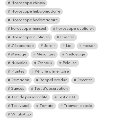
Horoscope chinois
Horoscope hebdomadaire
Horoscope hedomadaire
horoscope mensuel
horoscope quotidien
Horsocope quotidien
Insectes
J'économise
Jardin
Lidl
maison
Ménage
Mésanges
Nettoyage
Nuisibles
Oiseaux
Pelouse
Plantes
Pénurie alimentaire
Ramadan
Rappel produit
Recettes
Sauces
Test d'observation
Test de personnalité
Test de QI
Test visuel
Tomate
Trouver le code
WhatsApp