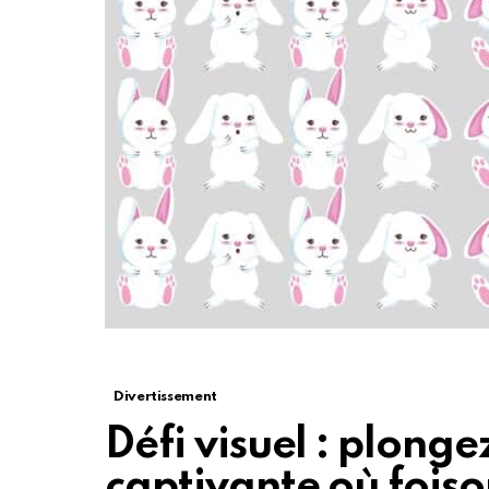
Divertissement
Défi visuel : plong
captivante où foiso