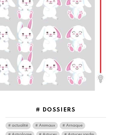
# DOSSIERS
actualité
Animaux
Arnaque
Astrologie
Astuces
Astuces jardin