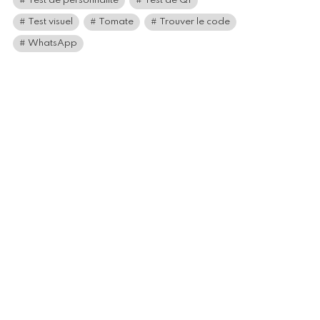
Test de personnalité
Test de QI
Test visuel
Tomate
Trouver le code
WhatsApp