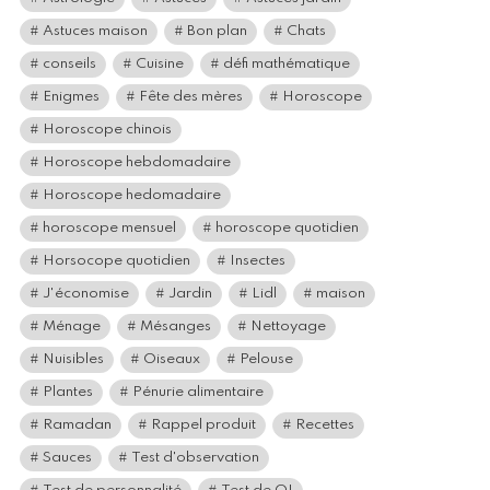
Astuces maison
Bon plan
Chats
conseils
Cuisine
défi mathématique
Enigmes
Fête des mères
Horoscope
Horoscope chinois
Horoscope hebdomadaire
Horoscope hedomadaire
horoscope mensuel
horoscope quotidien
Horsocope quotidien
Insectes
J'économise
Jardin
Lidl
maison
Ménage
Mésanges
Nettoyage
Nuisibles
Oiseaux
Pelouse
Plantes
Pénurie alimentaire
Ramadan
Rappel produit
Recettes
Sauces
Test d'observation