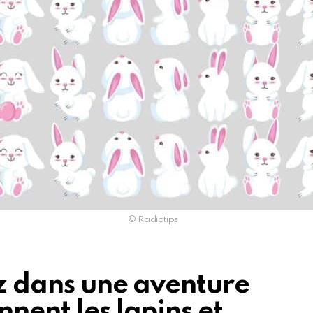
© Radiotips
ez dans une aventure
nnent les lapins et