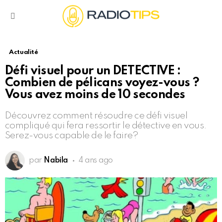
Menu
Actualité
Défi visuel pour un DETECTIVE :
Combien de pélicans voyez-vous ?
Vous avez moins de 10 secondes
Découvrez comment résoudre ce défi visuel
compliqué qui fera ressortir le détective en vous.
Serez-vous capable de le faire?
par
Nabila
4 ans ago