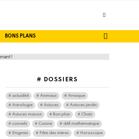
facebook
SEARCH
BONS PLANS
# DOSSIERS
actualité
Animaux
Arnaque
Astrologie
Astuces
Astuces jardin
Astuces maison
Bon plan
Chats
conseils
Cuisine
défi mathématique
Enigmes
Fête des mères
Horoscope