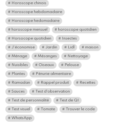
Horoscope chinois
Horoscope hebdomadaire
Horoscope hedomadaire
horoscope mensuel
horoscope quotidien
Horsocope quotidien
Insectes
J'économise
Jardin
Lidl
maison
Ménage
Mésanges
Nettoyage
Nuisibles
Oiseaux
Pelouse
Plantes
Pénurie alimentaire
Ramadan
Rappel produit
Recettes
Sauces
Test d'observation
Test de personnalité
Test de QI
Test visuel
Tomate
Trouver le code
WhatsApp