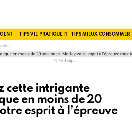
RGENT
TIPS VIE PRATIQUE
TIPS MIEUX CONSOMMER
euve maintenant !
© Radiotips
ez cette intrigante
ue en moins de 20
otre esprit à l’épreuve