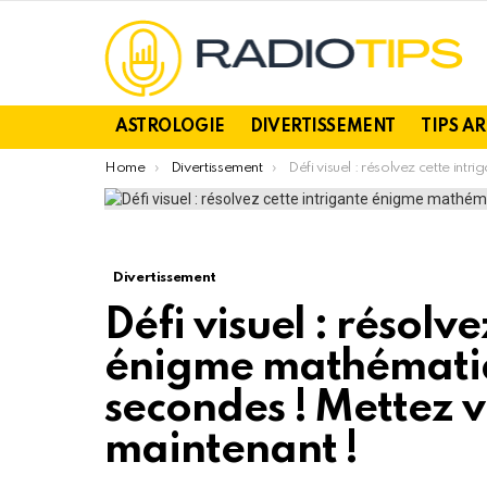
ASTROLOGIE
DIVERTISSEMENT
TIPS A
You are here:
Home
Divertissement
Défi visuel : résolvez cette intrigante énigme mathématique en moins de 20 secondes ! Mettez votre esprit à l’épr
Divertissement
Défi visuel : résolv
énigme mathématiq
secondes ! Mettez v
maintenant !