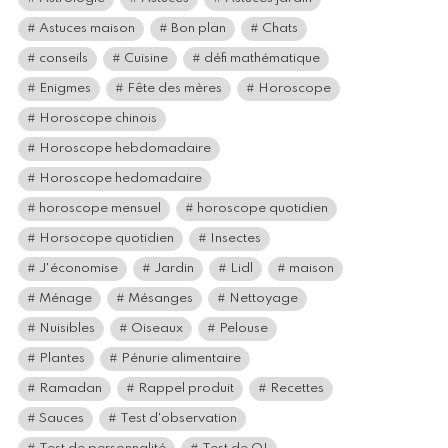
Astuces maison
Bon plan
Chats
conseils
Cuisine
défi mathématique
Enigmes
Fête des mères
Horoscope
Horoscope chinois
Horoscope hebdomadaire
Horoscope hedomadaire
horoscope mensuel
horoscope quotidien
Horsocope quotidien
Insectes
J'économise
Jardin
Lidl
maison
Ménage
Mésanges
Nettoyage
Nuisibles
Oiseaux
Pelouse
Plantes
Pénurie alimentaire
Ramadan
Rappel produit
Recettes
Sauces
Test d'observation