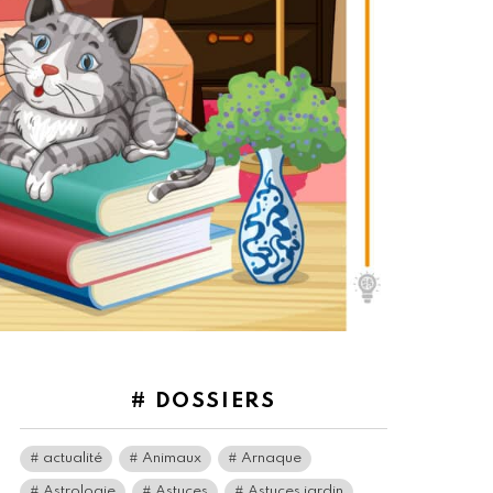
# DOSSIERS
actualité
Animaux
Arnaque
Astrologie
Astuces
Astuces jardin