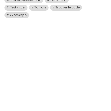
Test de personnalité
Test de QI
Test visuel
Tomate
Trouver le code
WhatsApp