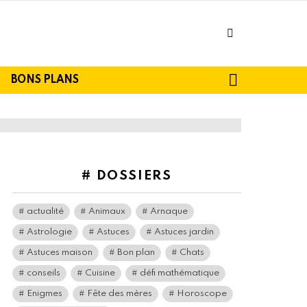
facebook
SEARCH
BONS PLANS
# DOSSIERS
actualité
Animaux
Arnaque
Astrologie
Astuces
Astuces jardin
Astuces maison
Bon plan
Chats
conseils
Cuisine
défi mathématique
Enigmes
Fête des mères
Horoscope