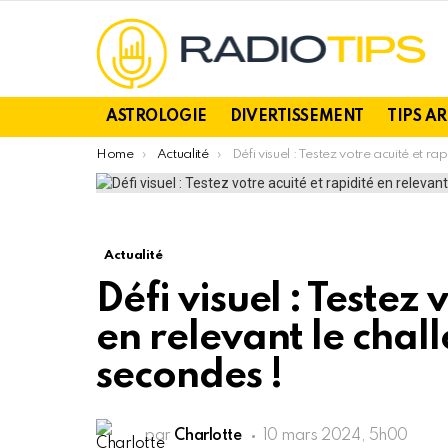
ASTROLOGIE
DIVERTISSEMENT
TIPS A
You are here:
Home
Actualité
Défi visuel : Testez votre acuité et rapidité en relevant le challenge en moins de 10 secondes !
Actualité
Défi visuel : Testez 
en relevant le chal
secondes !
par
Charlotte
10 mars 2024, 5h00