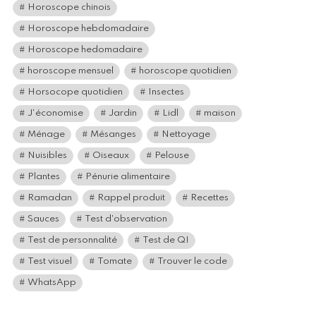
Horoscope chinois
Horoscope hebdomadaire
Horoscope hedomadaire
horoscope mensuel
horoscope quotidien
Horsocope quotidien
Insectes
J'économise
Jardin
Lidl
maison
Ménage
Mésanges
Nettoyage
Nuisibles
Oiseaux
Pelouse
Plantes
Pénurie alimentaire
Ramadan
Rappel produit
Recettes
Sauces
Test d'observation
Test de personnalité
Test de QI
Test visuel
Tomate
Trouver le code
WhatsApp