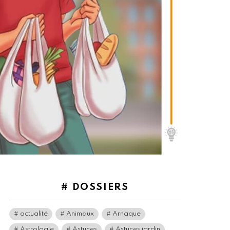
# DOSSIERS
actualité
Animaux
Arnaque
Astrologie
Astuces
Astuces jardin