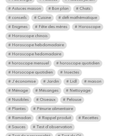
Astuces maison
Bon plan
Chats
conseils
Cuisine
défi mathématique
Enigmes
Fête des mères
Horoscope
Horoscope chinois
Horoscope hebdomadaire
Horoscope hedomadaire
horoscope mensuel
horoscope quotidien
Horsocope quotidien
Insectes
J'économise
Jardin
Lidl
maison
Ménage
Mésanges
Nettoyage
Nuisibles
Oiseaux
Pelouse
Plantes
Pénurie alimentaire
Ramadan
Rappel produit
Recettes
Sauces
Test d'observation