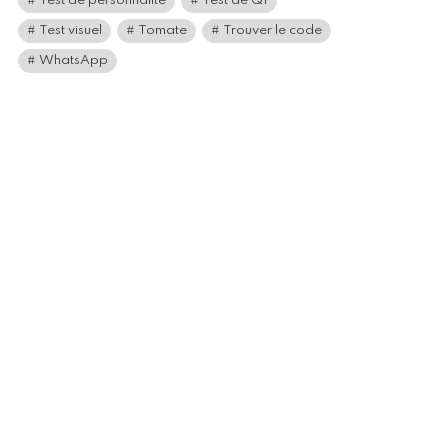
Test de personnalité
Test de QI
Test visuel
Tomate
Trouver le code
WhatsApp