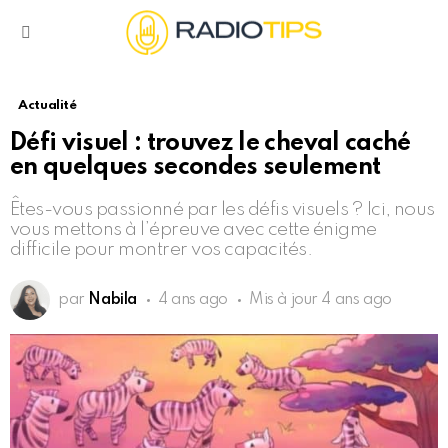
Menu
Actualité
Défi visuel : trouvez le cheval caché
en quelques secondes seulement
Êtes-vous passionné par les défis visuels ? Ici, nous
vous mettons à l’épreuve avec cette énigme
difficile pour montrer vos capacités.
par
Nabila
4 ans ago
Mis à jour
4 ans ago