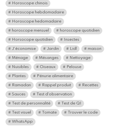
Horoscope chinois
Horoscope hebdomadaire
Horoscope hedomadaire
horoscope mensuel
horoscope quotidien
Horsocope quotidien
Insectes
J'économise
Jardin
Lidl
maison
Ménage
Mésanges
Nettoyage
Nuisibles
Oiseaux
Pelouse
Plantes
Pénurie alimentaire
Ramadan
Rappel produit
Recettes
Sauces
Test d'observation
Test de personnalité
Test de QI
Test visuel
Tomate
Trouver le code
WhatsApp