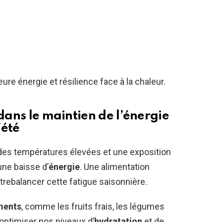
re énergie et résilience face à la chaleur.
 dans le maintien de l’énergie
’été
à des températures élevées et une exposition
une baisse d’
énergie
. Une alimentation
trebalancer cette fatigue saisonnière.
ments
, comme les fruits frais, les légumes
 optimiser nos niveaux d’
hydratation
et de