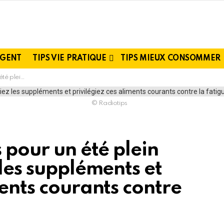
RGENT
TIPS VIE PRATIQUE
TIPS MIEUX CONSOMMER
ourants contre la fatigue
© Radiotips
s pour un été plein
 les suppléments et
ments courants contre