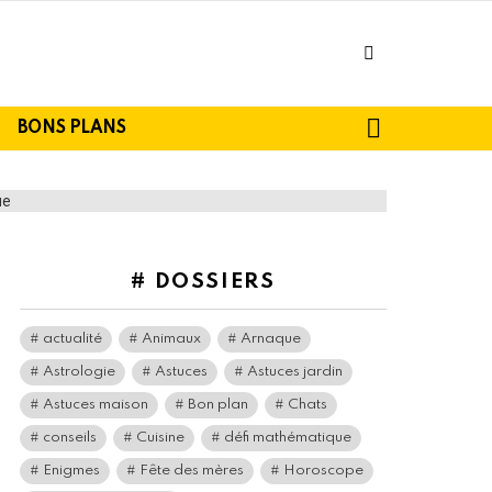
facebook
SEARCH
BONS PLANS
# DOSSIERS
actualité
Animaux
Arnaque
Astrologie
Astuces
Astuces jardin
Astuces maison
Bon plan
Chats
conseils
Cuisine
défi mathématique
Enigmes
Fête des mères
Horoscope