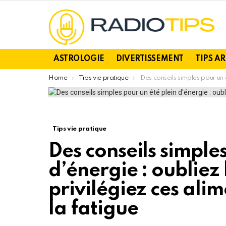
ASTROLOGIE
DIVERTISSEMENT
TIPS A
You are here:
Home
Tips vie pratique
Des conseils simples pour un été plein d’énergie : oubliez les suppléments et privilégiez ces aliments c
Tips vie pratique
Des conseils simple
d’énergie : oubliez
privilégiez ces ali
la fatigue