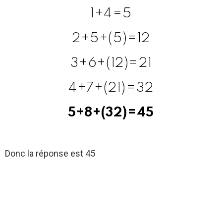
1+4=5
2+5+(5)=12
3+6+(12)=21
4+7+(21)=32
5+8+(32)=45
Donc la réponse est
45