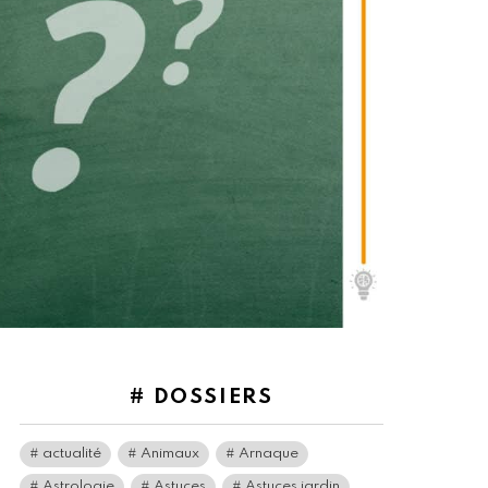
# DOSSIERS
actualité
Animaux
Arnaque
Astrologie
Astuces
Astuces jardin