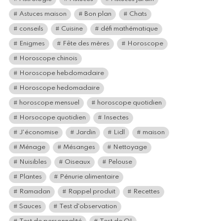
Astuces maison
Bon plan
Chats
conseils
Cuisine
défi mathématique
Enigmes
Fête des mères
Horoscope
Horoscope chinois
Horoscope hebdomadaire
Horoscope hedomadaire
horoscope mensuel
horoscope quotidien
Horsocope quotidien
Insectes
J'économise
Jardin
Lidl
maison
Ménage
Mésanges
Nettoyage
Nuisibles
Oiseaux
Pelouse
Plantes
Pénurie alimentaire
Ramadan
Rappel produit
Recettes
Sauces
Test d'observation