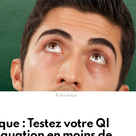
© Radiotips
e : Testez votre QI
équation en moins de