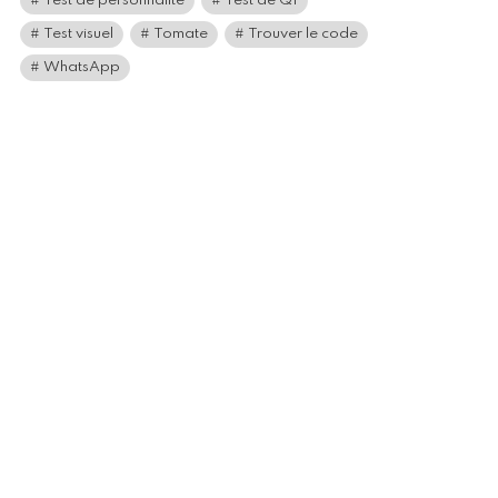
Test de personnalité
Test de QI
Test visuel
Tomate
Trouver le code
WhatsApp