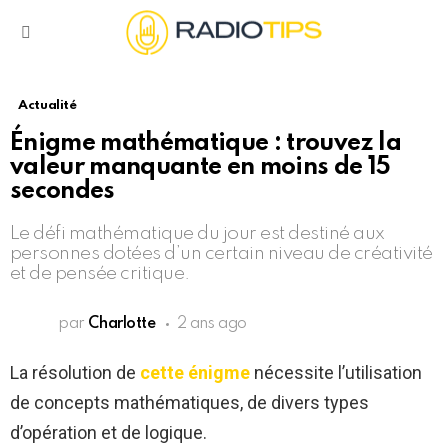
Menu
Actualité
Énigme mathématique : trouvez la
valeur manquante en moins de 15
secondes
Le défi mathématique du jour est destiné aux
personnes dotées d’un certain niveau de créativité
et de pensée critique.
par
Charlotte
2 ans ago
La résolution de
cette énigme
nécessite l’utilisation
de concepts mathématiques, de divers types
d’opération et de logique.