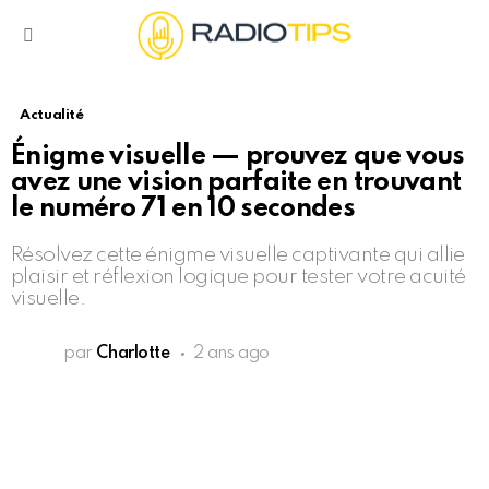
Menu
Actualité
Énigme visuelle — prouvez que vous
avez une vision parfaite en trouvant
le numéro 71 en 10 secondes
Résolvez cette énigme visuelle captivante qui allie
plaisir et réflexion logique pour tester votre acuité
visuelle.
par
Charlotte
2 ans ago