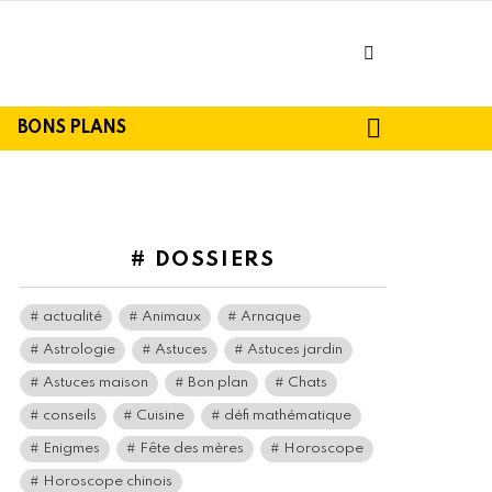
facebook
SEARCH
BONS PLANS
# DOSSIERS
actualité
Animaux
Arnaque
Astrologie
Astuces
Astuces jardin
Astuces maison
Bon plan
Chats
conseils
Cuisine
défi mathématique
Enigmes
Fête des mères
Horoscope
Horoscope chinois