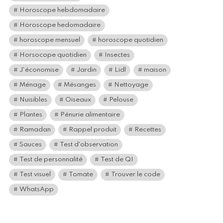
Horoscope hebdomadaire
Horoscope hedomadaire
horoscope mensuel
horoscope quotidien
Horsocope quotidien
Insectes
J'économise
Jardin
Lidl
maison
Ménage
Mésanges
Nettoyage
Nuisibles
Oiseaux
Pelouse
Plantes
Pénurie alimentaire
Ramadan
Rappel produit
Recettes
Sauces
Test d'observation
Test de personnalité
Test de QI
Test visuel
Tomate
Trouver le code
WhatsApp