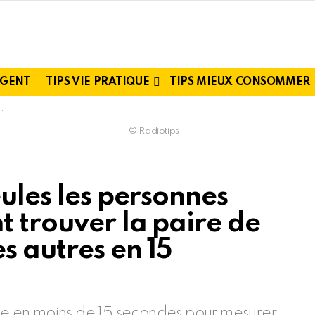
RGENT
TIPS VIE PRATIQUE
TIPS MIEUX CONSOMMER
© Radiotips
eules les personnes
 trouver la paire de
s autres en 15
nte en moins de 15 secondes pour mesurer