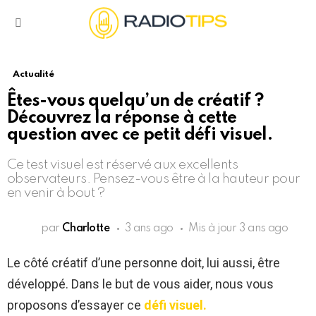
Menu
Actualité
Êtes-vous quelqu’un de créatif ?
Découvrez la réponse à cette
question avec ce petit défi visuel.
Ce test visuel est réservé aux excellents
observateurs. Pensez-vous être à la hauteur pour
en venir à bout ?
par
Charlotte
3 ans ago
Mis à jour
3 ans ago
Le côté créatif d’une personne doit, lui aussi, être
développé. Dans le but de vous aider, nous vous
proposons d’essayer ce
défi visuel.