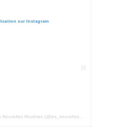
lication sur Instagram
Une publication partagée par Les Nouvelles Routines (@les_nouvelles_routines)