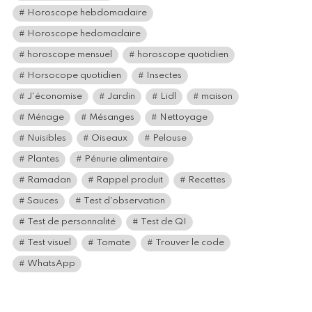
Horoscope hebdomadaire
Horoscope hedomadaire
horoscope mensuel
horoscope quotidien
Horsocope quotidien
Insectes
J'économise
Jardin
Lidl
maison
Ménage
Mésanges
Nettoyage
Nuisibles
Oiseaux
Pelouse
Plantes
Pénurie alimentaire
Ramadan
Rappel produit
Recettes
Sauces
Test d'observation
Test de personnalité
Test de QI
Test visuel
Tomate
Trouver le code
WhatsApp