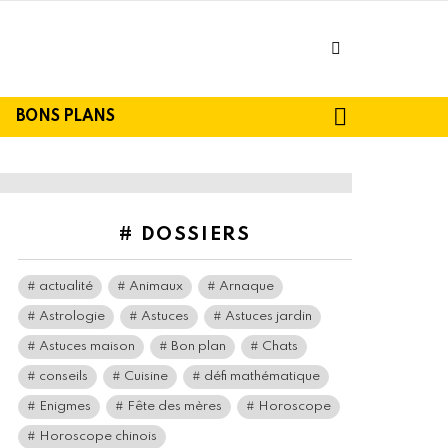
facebook
SEARCH
BONS PLANS
# DOSSIERS
actualité
Animaux
Arnaque
Astrologie
Astuces
Astuces jardin
Astuces maison
Bon plan
Chats
conseils
Cuisine
défi mathématique
Enigmes
Fête des mères
Horoscope
Horoscope chinois