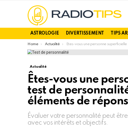
ASTROLOGIE
DIVERTISSEMENT
TIPS A
You are here:
Home
Actualité
Êtes-vous une personne superficielle ? Ce test de personnalité vous donnera des éléments de réponse.
Actualité
Êtes-vous une perso
test de personnali
éléments de répons
Évaluer votre personnalité peut être
avec vos intérêts et objectifs.