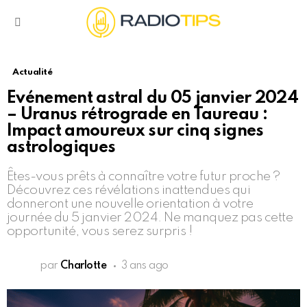
Menu
Actualité
Evénement astral du 05 janvier 2024
– Uranus rétrograde en Taureau :
Impact amoureux sur cinq signes
astrologiques
Êtes-vous prêts à connaître votre futur proche ?
Découvrez ces révélations inattendues qui
donneront une nouvelle orientation à votre
journée du 5 janvier 2024. Ne manquez pas cette
opportunité, vous serez surpris !
par
Charlotte
3 ans ago