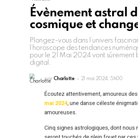
Évènement astral du
cosmique et chan
Plongez-vous dans l’univers fascina
l’horoscope des tendances numérique
pour le 21 Mai 2024 vont sûrement b
digital.
par
Charlotte
21 mai 2024, 5h00
Écoutez attentivement, amoureux des é
mai 2024
, une danse céleste énigmati
amoureuses.
Cinq signes astrologiques, dont nous n
seront touchés de plein fouet par ces