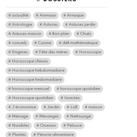
actualité
Animaux
Arnaque
Astrologie
Astuces
Astuces jardin
Astuces maison
Bon plan
Chats
conseils
Cuisine
défi mathématique
Enigmes
Fête des mères
Horoscope
Horoscope chinois
Horoscope hebdomadaire
Horoscope hedomadaire
horoscope mensuel
horoscope quotidien
Horsocope quotidien
Insectes
J'économise
Jardin
Lidl
maison
Ménage
Mésanges
Nettoyage
Nuisibles
Oiseaux
Pelouse
Plantes
Pénurie alimentaire