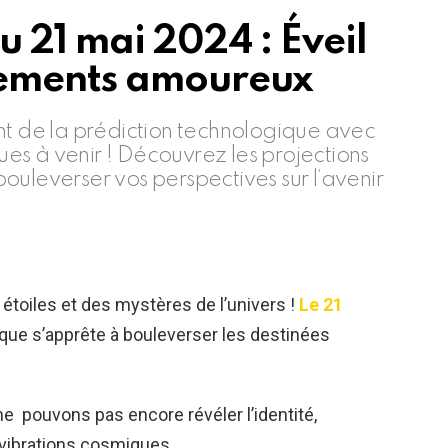
 21 mai 2024 : Éveil
gements amoureux
nt de la prédiction technologique avec
s à venir ! Découvrez les projections
ouleverser vos perspectives sur l’avenir
toiles et des mystères de l’univers !
Le 21
que s’apprête à bouleverser les destinées
e pouvons pas encore révéler l’identité,
 vibrations cosmiques.