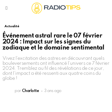
Menu
Actualité
Événement astral rare le 07 février
2024 : Impact sur les signes du
zodiaque et le domaine sentimental
Vivez l’excitation des astres en découvrant quels
bouleversements ont influencé l’univers ce 7 février
2024. Tremblez au fil des révélations de ce jour,
dont l’impact a été ressenti aux quatre coins du
globe !
par
Charlotte
3 ans ago