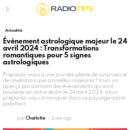
Menu
Actualité
Évènement astrologique majeur le 24
avril 2024 : Transformations
romantiques pour 5 signes
astrologiques
Préparez-vous à une journée pleine de surprises et
de révélations personnelles majeures ! Voici un
aperçu passionnant des événements qui vont
bouleverser votre destin le 24 avril 2024, alors
préparez-vous à naviguer dans ce paysage astral
palpitant.
par
Charlotte
2 ans ago