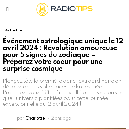
Menu
Actualité
Événement astrologique unique le 12
avril 2024 : Révolution amoureuse
pour 5 signes du zodiaque –
Préparez votre coeur pour une
surprise cosmique
Plongez tête la première dans l’extraordinaire en
découvrant les volte-faces de la destinée !
Préparez-vous à être émerveillé par les surprises
que l’univers a planifiées pour cette journée
exceptionnelle du 12 avril 2024 !
par
Charlotte
2 ans ago