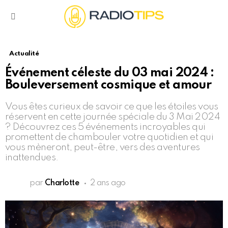
Menu
Actualité
Événement céleste du 03 mai 2024 :
Bouleversement cosmique et amour
Vous êtes curieux de savoir ce que les étoiles vous
réservent en cette journée spéciale du 3 Mai 2024
? Découvrez ces 5 événements incroyables qui
promettent de chambouler votre quotidien et qui
vous mèneront, peut-être, vers des aventures
inattendues.
par
Charlotte
2 ans ago