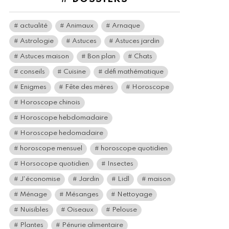
actualité
Animaux
Arnaque
Astrologie
Astuces
Astuces jardin
Astuces maison
Bon plan
Chats
conseils
Cuisine
défi mathématique
Enigmes
Fête des mères
Horoscope
Horoscope chinois
Horoscope hebdomadaire
Horoscope hedomadaire
horoscope mensuel
horoscope quotidien
Horsocope quotidien
Insectes
J'économise
Jardin
Lidl
maison
Ménage
Mésanges
Nettoyage
Nuisibles
Oiseaux
Pelouse
Plantes
Pénurie alimentaire