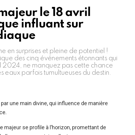
ajeur le 18 avril
que influant sur
odiaque
 en surprises et pleine de potentiel !
ique des cinq événements étonnants qui
ril 2024, ne manquez pas cette chance
 eaux parfois tumultueuses du destin.
 par une main divine, qui influence de manière
ce.
 majeur se profile à l’horizon, promettant de