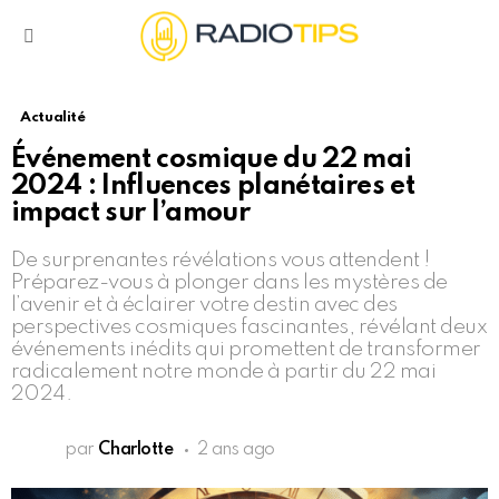
Menu
Actualité
Événement cosmique du 22 mai
2024 : Influences planétaires et
impact sur l’amour
De surprenantes révélations vous attendent !
Préparez-vous à plonger dans les mystères de
l’avenir et à éclairer votre destin avec des
perspectives cosmiques fascinantes, révélant deux
événements inédits qui promettent de transformer
radicalement notre monde à partir du 22 mai
2024.
par
Charlotte
2 ans ago