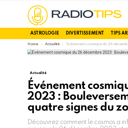
ASTROLOGIE
DIVERTISSEMENT
TIPS A
You are here:
Home
Actualité
Événement cosmique du 26 décembre 2023 : Bouleversements amoureux pour quatre signes du zodiaque
Actualité
Événement cosmiq
2023 : Bouleverse
quatre signes du z
Découvrez comment le cosmos a in