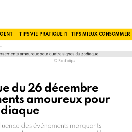
RGENT
TIPS VIE PRATIQUE
TIPS MIEUX CONSOMMER
© Radiotips
ue du 26 décembre
ments amoureux pour
odiaque
fluencé des événements marquants