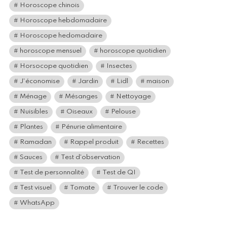
Horoscope chinois
Horoscope hebdomadaire
Horoscope hedomadaire
horoscope mensuel
horoscope quotidien
Horsocope quotidien
Insectes
J'économise
Jardin
Lidl
maison
Ménage
Mésanges
Nettoyage
Nuisibles
Oiseaux
Pelouse
Plantes
Pénurie alimentaire
Ramadan
Rappel produit
Recettes
Sauces
Test d'observation
Test de personnalité
Test de QI
Test visuel
Tomate
Trouver le code
WhatsApp