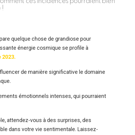
omment ces incidences pourraient bien
 !
0
épare quelque chose de grandiose pour
uissante énergie cosmique se profile à
 2023.
influencer de manière significative le domaine
aque.
ements émotionnels intenses, qui pourraient
le, attendez-vous à des surprises, des
able dans votre vie sentimentale. Laissez-