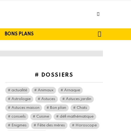
facebook
SEARCH
BONS PLANS
# DOSSIERS
actualité
Animaux
Arnaque
Astrologie
Astuces
Astuces jardin
Astuces maison
Bon plan
Chats
conseils
Cuisine
défi mathématique
Enigmes
Fête des mères
Horoscope