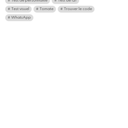
Test de personnalité
Test de QI
Test visuel
Tomate
Trouver le code
WhatsApp