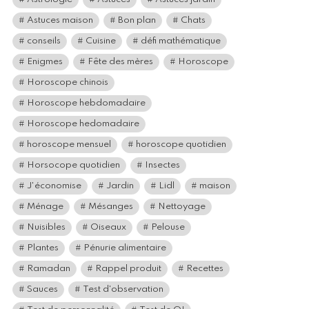
Astuces maison
Bon plan
Chats
conseils
Cuisine
défi mathématique
Enigmes
Fête des mères
Horoscope
Horoscope chinois
Horoscope hebdomadaire
Horoscope hedomadaire
horoscope mensuel
horoscope quotidien
Horsocope quotidien
Insectes
J'économise
Jardin
Lidl
maison
Ménage
Mésanges
Nettoyage
Nuisibles
Oiseaux
Pelouse
Plantes
Pénurie alimentaire
Ramadan
Rappel produit
Recettes
Sauces
Test d'observation