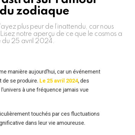
 du zodiaque
ayez plus peur de l’inattendu, car nous
 Lisez notre aperçu de ce que le cosmos a
e du 25 avril 2024.
même manière aujourd’hui, car un événement
t de se produire.
Le 25 avril 2024
, des
 l’univers à une fréquence jamais vue
iculièrement touchés par ces fluctuations
ignificative dans leur vie amoureuse.