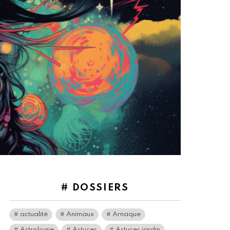
# DOSSIERS
actualité
Animaux
Arnaque
Astrologie
Astuces
Astuces jardin