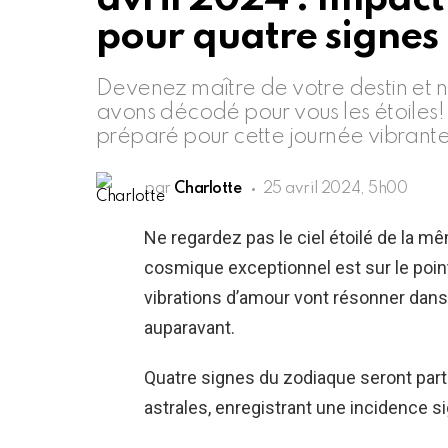
pour quatre signes
Devenez maître de votre destin et n’
avons décodé pour vous les étoiles!
préparé pour cette journée vibrant
par
Charlotte
25 avril 2024, 5h00
Ne regardez pas le ciel étoilé de la 
cosmique exceptionnel est sur le poin
vibrations d’amour vont résonner dans
auparavant.
Quatre signes du zodiaque seront part
astrales, enregistrant une incidence s