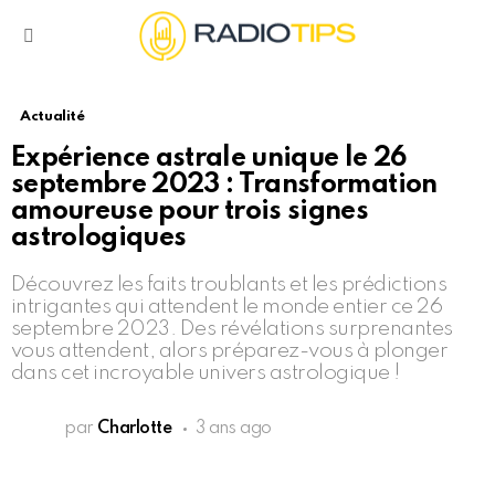
Menu
Actualité
Expérience astrale unique le 26
septembre 2023 : Transformation
amoureuse pour trois signes
astrologiques
Découvrez les faits troublants et les prédictions
intrigantes qui attendent le monde entier ce 26
septembre 2023. Des révélations surprenantes
vous attendent, alors préparez-vous à plonger
dans cet incroyable univers astrologique !
par
Charlotte
3 ans ago