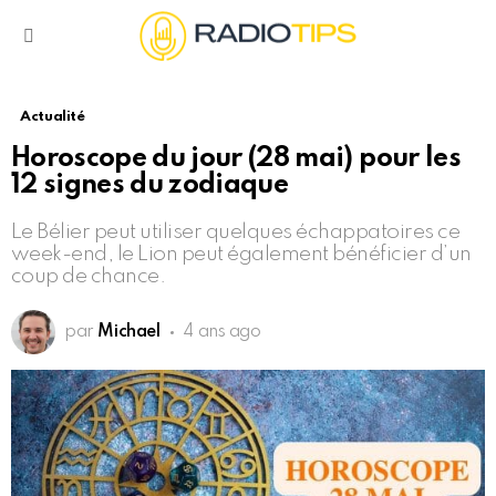
Menu
Actualité
Horoscope du jour (28 mai) pour les
12 signes du zodiaque
Le Bélier peut utiliser quelques échappatoires ce
week-end, le Lion peut également bénéficier d’un
coup de chance.
par
Michael
4 ans ago