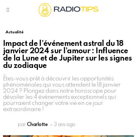
Menu
Actualité
Impact de l’événement astral du 18
janvier 2024 sur l’amour : Influence
de la Lune et de Jupiter sur les signes
du zodiaque
Êtes-vous prêt à découvrir les opportunités
phénoménales qui vous attendent le 18 janvier
2024 ? Plongez dans notre horoscope pour
dévoiler les 4 événements exceptionnels qui
pourraient changer votre vie en ce jour
extraordinaire !
par
Charlotte
3 ans ago