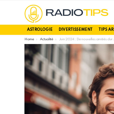
ASTROLOGIE
DIVERTISSEMENT
TIPS A
You are here:
Home
Actualité
Juin 2024 : De nouvelles amitiés durables pour ces 4 signes du zodiaque !