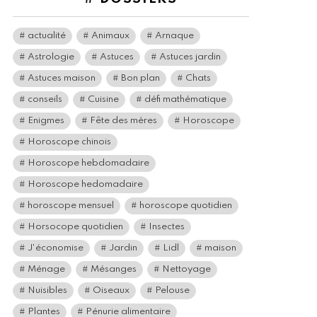
actualité
Animaux
Arnaque
Astrologie
Astuces
Astuces jardin
Astuces maison
Bon plan
Chats
conseils
Cuisine
défi mathématique
Enigmes
Fête des mères
Horoscope
Horoscope chinois
Horoscope hebdomadaire
Horoscope hedomadaire
horoscope mensuel
horoscope quotidien
Horsocope quotidien
Insectes
J'économise
Jardin
Lidl
maison
Ménage
Mésanges
Nettoyage
Nuisibles
Oiseaux
Pelouse
Plantes
Pénurie alimentaire