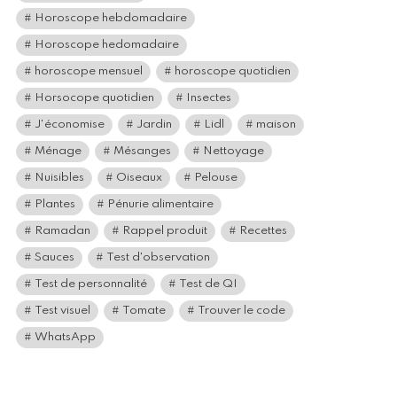
Horoscope hebdomadaire
Horoscope hedomadaire
horoscope mensuel
horoscope quotidien
Horsocope quotidien
Insectes
J'économise
Jardin
Lidl
maison
Ménage
Mésanges
Nettoyage
Nuisibles
Oiseaux
Pelouse
Plantes
Pénurie alimentaire
Ramadan
Rappel produit
Recettes
Sauces
Test d'observation
Test de personnalité
Test de QI
Test visuel
Tomate
Trouver le code
WhatsApp