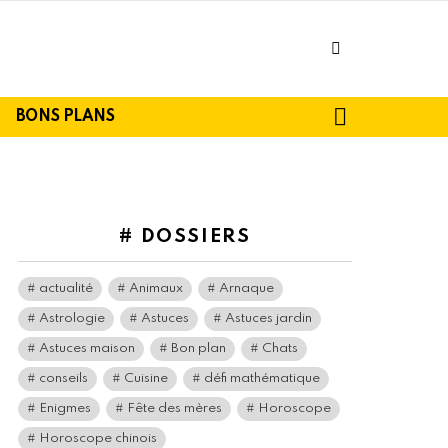
facebook
SEARCH
BONS PLANS
# DOSSIERS
actualité
Animaux
Arnaque
Astrologie
Astuces
Astuces jardin
Astuces maison
Bon plan
Chats
conseils
Cuisine
défi mathématique
Enigmes
Fête des mères
Horoscope
Horoscope chinois