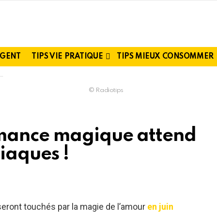
RGENT
TIPS VIE PRATIQUE
TIPS MIEUX CONSOMMER
© Radiotips
omance magique attend
iaques !
eront touchés par la magie de l’amour
en juin