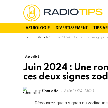
ASTROLOGIE
DIVERTISSEMENT
TIPS A
You are here:
Home
Actualité
Juin 2024 : Une romance magique attend ces deux signes zodiaques !
Actualité
Juin 2024 : Une r
ces deux signes zod
par
Charlotte
2 juin 2024, 6h00
Découvrez quels signes du zodiaque s