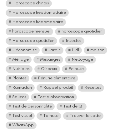
Horoscope chinois
Horoscope hebdomadaire
Horoscope hedomadaire
horoscope mensuel
horoscope quotidien
Horsocope quotidien
Insectes
J'économise
Jardin
Lidl
maison
Ménage
Mésanges
Nettoyage
Nuisibles
Oiseaux
Pelouse
Plantes
Pénurie alimentaire
Ramadan
Rappel produit
Recettes
Sauces
Test d'observation
Test de personnalité
Test de QI
Test visuel
Tomate
Trouver le code
WhatsApp