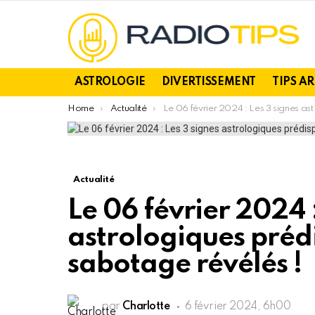
ASTROLOGIE
DIVERTISSEMENT
TIPS A
You are here:
Home
Actualité
Le 06 février 2024 : Les 3 signes astrologiques prédisposés à l’auto-sabotage révélés !
Actualité
Le 06 février 2024 :
astrologiques prédi
sabotage révélés !
par
Charlotte
6 février 2024, 6h00