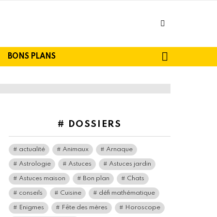
facebook
SEARCH
BONS PLANS
# DOSSIERS
actualité
Animaux
Arnaque
Astrologie
Astuces
Astuces jardin
Astuces maison
Bon plan
Chats
conseils
Cuisine
défi mathématique
Enigmes
Fête des mères
Horoscope