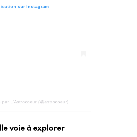
lication sur Instagram
e par L’Astrocoeur (@astrocoeur)
lle voie à explorer