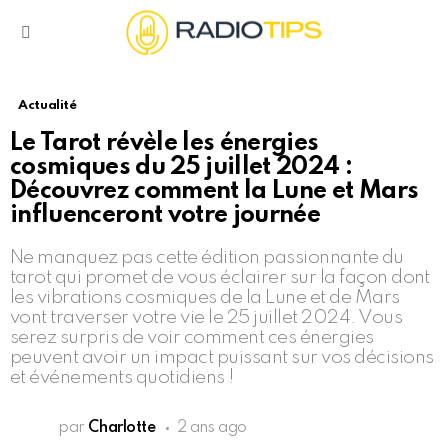
Menu
Actualité
Le Tarot révèle les énergies
cosmiques du 25 juillet 2024 :
Découvrez comment la Lune et Mars
influenceront votre journée
Ne manquez pas cette édition passionnante du
tarot qui promet de vous éclairer sur la façon dont
les vibrations cosmiques de la Lune et de Mars
vont traverser votre vie le 25 juillet 2024. Vous
serez surpris de voir comment ces énergies
peuvent avoir un impact puissant sur vos décisions
et événements quotidiens !
par
Charlotte
2 ans ago