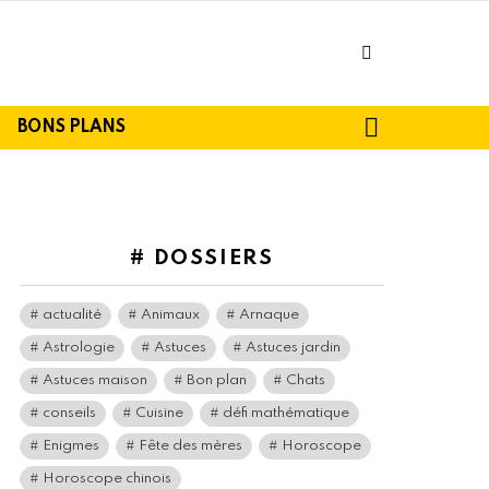
facebook
SEARCH
BONS PLANS
# DOSSIERS
actualité
Animaux
Arnaque
Astrologie
Astuces
Astuces jardin
Astuces maison
Bon plan
Chats
conseils
Cuisine
défi mathématique
Enigmes
Fête des mères
Horoscope
Horoscope chinois