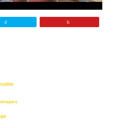
nsable
oménagers
age