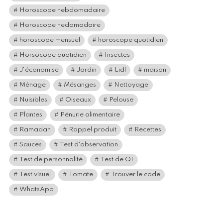
Horoscope hebdomadaire
Horoscope hedomadaire
horoscope mensuel
horoscope quotidien
Horsocope quotidien
Insectes
J'économise
Jardin
Lidl
maison
Ménage
Mésanges
Nettoyage
Nuisibles
Oiseaux
Pelouse
Plantes
Pénurie alimentaire
Ramadan
Rappel produit
Recettes
Sauces
Test d'observation
Test de personnalité
Test de QI
Test visuel
Tomate
Trouver le code
WhatsApp