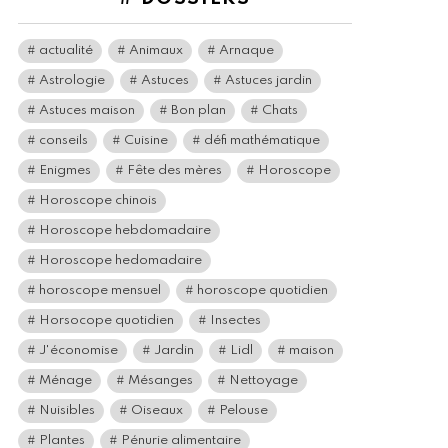
actualité
Animaux
Arnaque
Astrologie
Astuces
Astuces jardin
Astuces maison
Bon plan
Chats
conseils
Cuisine
défi mathématique
Enigmes
Fête des mères
Horoscope
Horoscope chinois
Horoscope hebdomadaire
Horoscope hedomadaire
horoscope mensuel
horoscope quotidien
Horsocope quotidien
Insectes
J'économise
Jardin
Lidl
maison
Ménage
Mésanges
Nettoyage
Nuisibles
Oiseaux
Pelouse
Plantes
Pénurie alimentaire