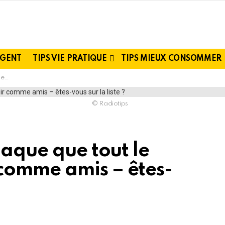
RGENT
TIPS VIE PRATIQUE
TIPS MIEUX CONSOMMER
te ?
© Radiotips
iaque que tout le
comme amis – êtes-