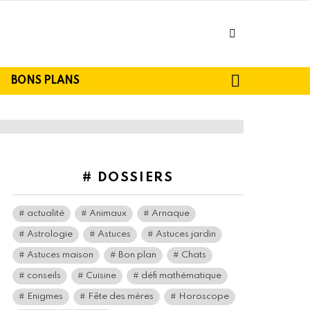
facebook
SEARCH
BONS PLANS
# DOSSIERS
actualité
Animaux
Arnaque
Astrologie
Astuces
Astuces jardin
Astuces maison
Bon plan
Chats
conseils
Cuisine
défi mathématique
Enigmes
Fête des mères
Horoscope