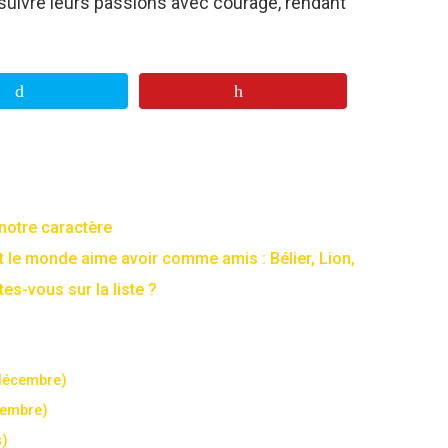
 suivre leurs passions avec courage, rendant
 notre caractère
 le monde aime avoir comme amis : Bélier, Lion,
es-vous sur la liste ?
 décembre)
vembre)
s)