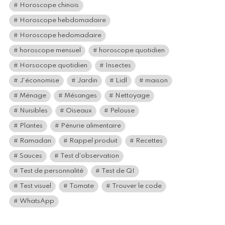
Horoscope chinois
Horoscope hebdomadaire
Horoscope hedomadaire
horoscope mensuel
horoscope quotidien
Horsocope quotidien
Insectes
J'économise
Jardin
Lidl
maison
Ménage
Mésanges
Nettoyage
Nuisibles
Oiseaux
Pelouse
Plantes
Pénurie alimentaire
Ramadan
Rappel produit
Recettes
Sauces
Test d'observation
Test de personnalité
Test de QI
Test visuel
Tomate
Trouver le code
WhatsApp