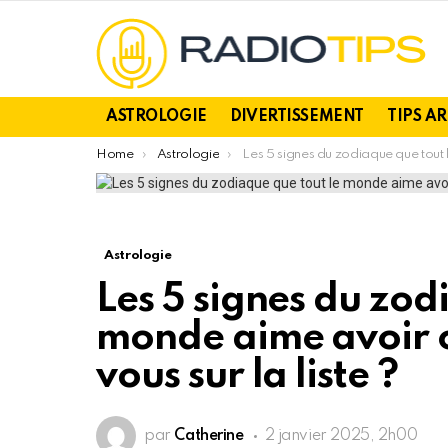
ASTROLOGIE
DIVERTISSEMENT
TIPS A
You are here:
Home
Astrologie
Les 5 signes du zodiaque que tout le monde aime avoir comme amis – êtes-vous sur la lis
Astrologie
Les 5 signes du zod
monde aime avoir 
vous sur la liste ?
par
Catherine
2 janvier 2025, 2h00