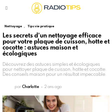
Menu
,
Nettoyage
Tips vie pratique
Les secrets d’un nettoyage efficace
pour votre plaque de cuisson, hotte et
cocotte : astuces maison et
écologiques
Découvrez des astuces simples et écologiques
pour nettoyer plaque de cuisson, hotte et cocotte.
Des conseils maison pour un résultat impeccable.
par
Charlotte
2 ans ago