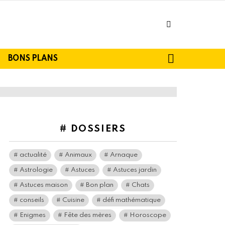
facebook
SEARCH
BONS PLANS
# DOSSIERS
actualité
Animaux
Arnaque
Astrologie
Astuces
Astuces jardin
Astuces maison
Bon plan
Chats
conseils
Cuisine
défi mathématique
Enigmes
Fête des mères
Horoscope