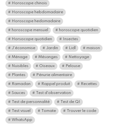
Horoscope chinois
Horoscope hebdomadaire
Horoscope hedomadaire
horoscope mensuel
horoscope quotidien
Horsocope quotidien
Insectes
J'économise
Jardin
Lidl
maison
Ménage
Mésanges
Nettoyage
Nuisibles
Oiseaux
Pelouse
Plantes
Pénurie alimentaire
Ramadan
Rappel produit
Recettes
Sauces
Test d'observation
Test de personnalité
Test de QI
Test visuel
Tomate
Trouver le code
WhatsApp