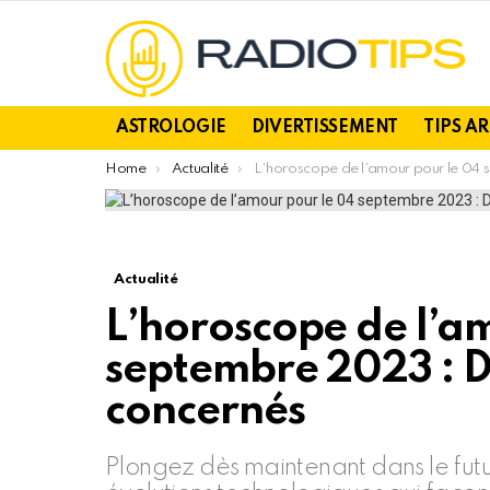
ASTROLOGIE
DIVERTISSEMENT
TIPS A
You are here:
Home
Actualité
L’horoscope de l’amour pour le 04 septembre 2023 : Découvrez les 3 signes concernés
Actualité
L’horoscope de l’a
septembre 2023 : D
concernés
Plongez dès maintenant dans le fut