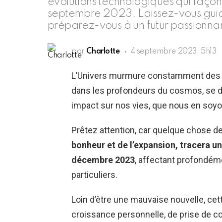
évolutions technologiques qui façon
septembre 2023. Laissez-vous guide
préparez-vous à un futur passionnan
par
Charlotte
4 septembre 2023, 5h13
L’Univers murmure constamment des his
dans les profondeurs du cosmos, se d
impact sur nos vies, que nous en soy
Prêtez attention, car quelque chose d
bonheur et de l’expansion, tracera u
décembre 2023
, affectant profondém
particuliers.
Loin d’être une mauvaise nouvelle, c
croissance personnelle, de prise de con