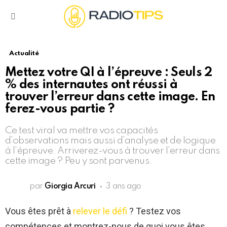
Menu
Actualité
Mettez votre QI à l’épreuve : Seuls 2
% des internautes ont réussi à
trouver l’erreur dans cette image. En
ferez-vous partie ?
Ce test viral va mettre vos capacités
d’observations mais aussi d’analyse et de logique
à l’épreuve. Arriverez-vous à trouver l’erreur dans
cette image ? Peu y sont parvenus.
par
Giorgia Arcuri
3 ans ago
Vous êtes prêt à
relever le défi
? Testez vos
compétences et montrez-nous de quoi vous êtes