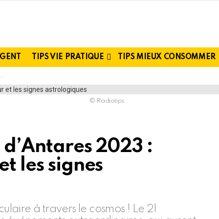
RGENT
TIPS VIE PRATIQUE
TIPS MIEUX CONSOMMER
© Radiotips
 d’Antares 2023 :
t les signes
aire à travers le cosmos ! Le 21