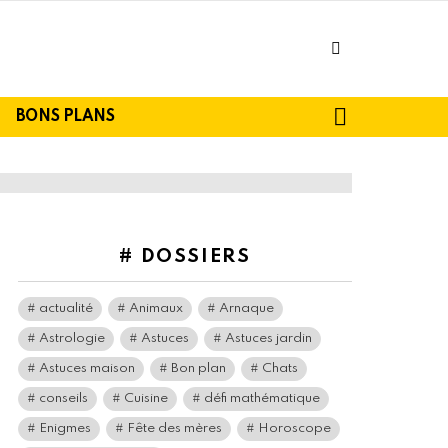
facebook
SEARCH
BONS PLANS
# DOSSIERS
actualité
Animaux
Arnaque
Astrologie
Astuces
Astuces jardin
Astuces maison
Bon plan
Chats
conseils
Cuisine
défi mathématique
Enigmes
Fête des mères
Horoscope