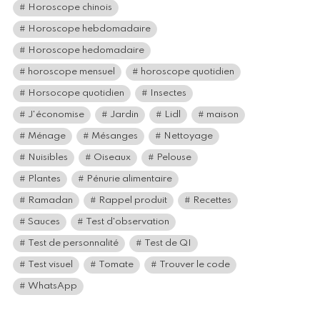
Horoscope chinois
Horoscope hebdomadaire
Horoscope hedomadaire
horoscope mensuel
horoscope quotidien
Horsocope quotidien
Insectes
J'économise
Jardin
Lidl
maison
Ménage
Mésanges
Nettoyage
Nuisibles
Oiseaux
Pelouse
Plantes
Pénurie alimentaire
Ramadan
Rappel produit
Recettes
Sauces
Test d'observation
Test de personnalité
Test de QI
Test visuel
Tomate
Trouver le code
WhatsApp