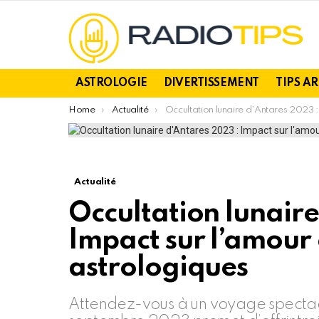
ASTROLOGIE
DIVERTISSEMENT
TIPS A
You are here:
Home
Actualité
Occultation lunaire d’Antares 2023 : Impact sur l’amour et les signes astrologiques
Actualité
Occultation lunaire
Impact sur l’amour e
astrologiques
Attendez-vous à un voyage spectacul