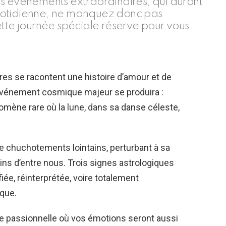
s événements extraordinaires, qui auront
 quotidienne, ne manquez donc pas
ette journée spéciale réserve pour vous.
tres se racontent une histoire d’amour et de
vénement cosmique majeur se produira :
nomène rare où la lune, dans sa danse céleste,
 de chuchotements lointains, perturbant à sa
ins d’entre nous. Trois signes astrologiques
iée, réinterprétée, voire totalement
ique.
e passionnelle où vos émotions seront aussi