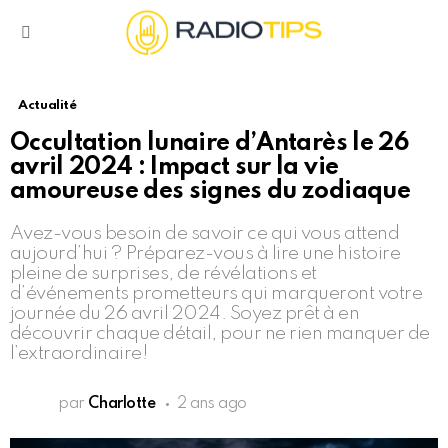
Menu
Actualité
Occultation lunaire d’Antarès le 26
avril 2024 : Impact sur la vie
amoureuse des signes du zodiaque
Avez-vous besoin de savoir ce qui vous attend
aujourd’hui ? Préparez-vous à lire une histoire
pleine de surprises, de révélations et
d’événements prometteurs qui marqueront votre
journée du 26 avril 2024. Soyez prêt à en
découvrir chaque détail, pour ne rien manquer de
l’extraordinaire!
par
Charlotte
2 ans ago