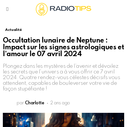
Menu
Actualité
Occultation lunaire de Neptune :
Impact sur les signes astrologiques et
l’amour le 07 avril 2024
Plongez dans les mystères de l’avenir et dévoilez
les secrets que l’univers a à vous offrir ce 7 avril
2024. Quatre rendez-vous célestes décisifs vous
attendent, capables de bouleverser votre vie de
façon stupéfiante !
par
Charlotte
2 ans ago