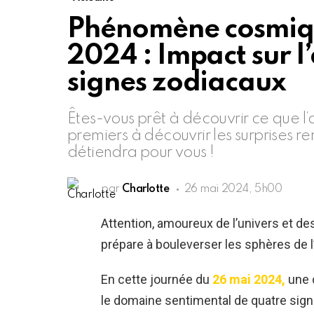
Phénomène cosmiqu
2024 : Impact sur 
signes zodiacaux
Êtes-vous prêt à découvrir ce que l’
premiers à découvrir les surprises r
détiendra pour vous !
par
Charlotte
26 mai 2024, 5h00
Attention, amoureux de l’univers et d
prépare à bouleverser les sphères de l
En cette journée du
26 mai 2024,
une c
le domaine sentimental de quatre sig