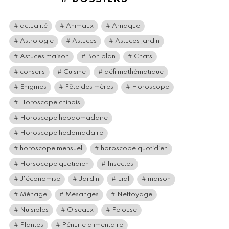
actualité
Animaux
Arnaque
Astrologie
Astuces
Astuces jardin
Astuces maison
Bon plan
Chats
conseils
Cuisine
défi mathématique
Enigmes
Fête des mères
Horoscope
Horoscope chinois
Horoscope hebdomadaire
Horoscope hedomadaire
horoscope mensuel
horoscope quotidien
Horsocope quotidien
Insectes
J'économise
Jardin
Lidl
maison
Ménage
Mésanges
Nettoyage
Nuisibles
Oiseaux
Pelouse
Plantes
Pénurie alimentaire