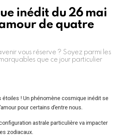
e inédit du 26 mai
l’amour de quatre
avenir vous réserve ? Soyez parmi les
emarquables que ce jour particulier
es étoiles ! Un phénomène cosmique inédit se
’amour pour certains d’entre nous.
onfiguration astrale particulière va impacter
nes zodiacaux.