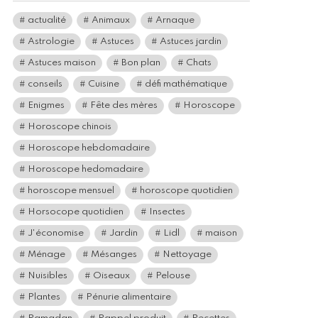
actualité
Animaux
Arnaque
Astrologie
Astuces
Astuces jardin
Astuces maison
Bon plan
Chats
conseils
Cuisine
défi mathématique
Enigmes
Fête des mères
Horoscope
Horoscope chinois
Horoscope hebdomadaire
Horoscope hedomadaire
horoscope mensuel
horoscope quotidien
Horsocope quotidien
Insectes
J'économise
Jardin
Lidl
maison
Ménage
Mésanges
Nettoyage
Nuisibles
Oiseaux
Pelouse
Plantes
Pénurie alimentaire