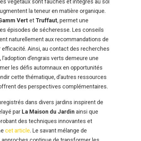
es végétaux sont fauchés et intégrés au sol
ugmentent la teneur en matière organique.
Gamm Vert
et
Truffaut
, permet une
s des épisodes de sécheresse. Les conseils
lent naturellement aux recommandations de
r efficacité. Ainsi, au contact des recherches
, l’adoption d’engrais verts demeure une
mer les défis automnaux en opportunités
ondir cette thématique, d’autres ressources
ffrent des perspectives complémentaires.
nregistrés dans divers jardins inspirent de
elayé par
La Maison du Jardin
ainsi que
probant des techniques innovantes et
ne
cet article
. Le savant mélange de
 approches continue de transformer les