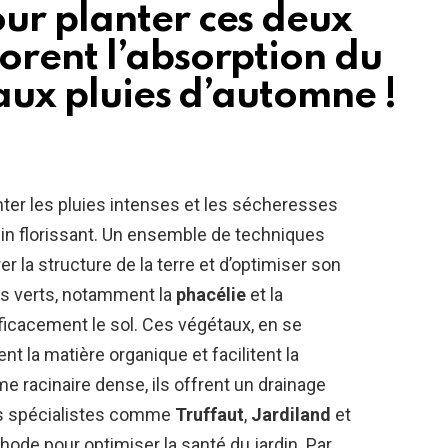
ur planter ces deux
orent l’absorption du
 aux pluies d’automne !
nter les pluies intenses et les sécheresses
rdin florissant. Un ensemble de techniques
r la structure de la terre et d’optimiser son
ais verts, notamment la
phacélie
et la
icacement le sol. Ces végétaux, en se
 la matière organique et facilitent la
me racinaire dense, ils offrent un drainage
Des spécialistes comme
Truffaut
,
Jardiland
et
e pour optimiser la santé du jardin. Par