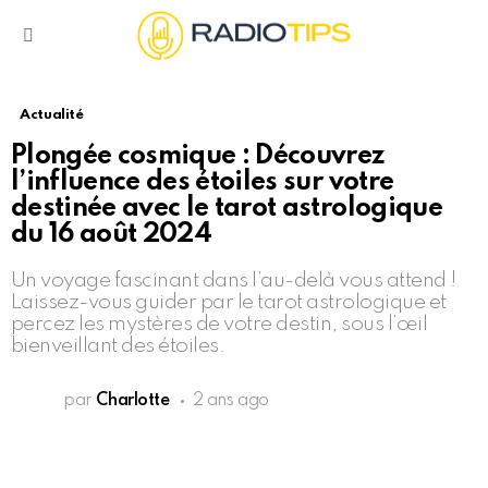
Menu
Actualité
Plongée cosmique : Découvrez
l’influence des étoiles sur votre
destinée avec le tarot astrologique
du 16 août 2024
Un voyage fascinant dans l’au-delà vous attend !
Laissez-vous guider par le tarot astrologique et
percez les mystères de votre destin, sous l’œil
bienveillant des étoiles.
par
Charlotte
2 ans ago