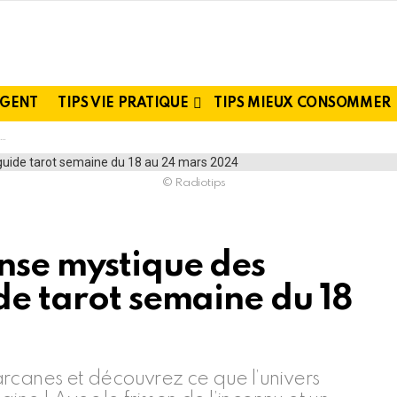
RGENT
TIPS VIE PRATIQUE
TIPS MIEUX CONSOMMER
© Radiotips
nse mystique des
de tarot semaine du 18
rcanes et découvrez ce que l’univers