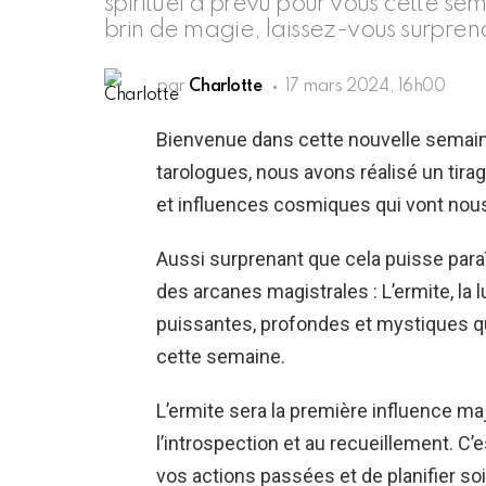
spirituel a prévu pour vous cette sem
brin de magie, laissez-vous surpren
par
Charlotte
17 mars 2024, 16h00
Bienvenue dans cette nouvelle semain
tarologues, nous avons réalisé un tir
et influences cosmiques qui vont nous
Aussi surprenant que cela puisse paraît
des arcanes magistrales : L’ermite, la 
puissantes, profondes et mystiques qu
cette semaine.
L’ermite sera la première influence maje
l’introspection et au recueillement. C’
vos actions passées et de planifier 