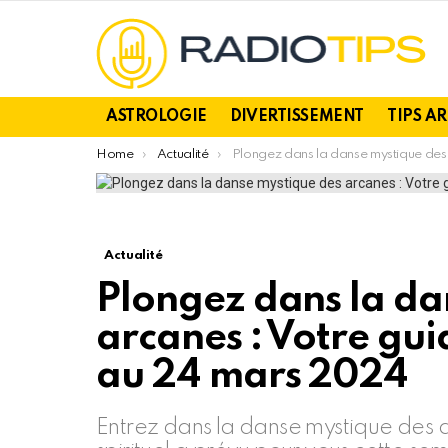
ASTROLOGIE
DIVERTISSEMENT
TIPS A
You are here:
Home
Actualité
Plongez dans la danse mystique des arcanes : Votre guide tarot semaine du 18 au 24 mars 2024
Actualité
Plongez dans la da
arcanes : Votre gui
au 24 mars 2024
Entrez dans la danse mystique des a