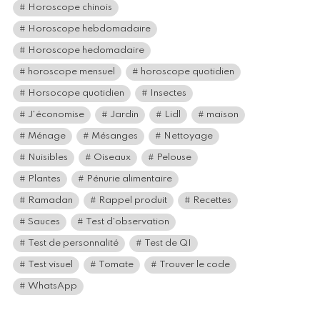
Horoscope chinois
Horoscope hebdomadaire
Horoscope hedomadaire
horoscope mensuel
horoscope quotidien
Horsocope quotidien
Insectes
J'économise
Jardin
Lidl
maison
Ménage
Mésanges
Nettoyage
Nuisibles
Oiseaux
Pelouse
Plantes
Pénurie alimentaire
Ramadan
Rappel produit
Recettes
Sauces
Test d'observation
Test de personnalité
Test de QI
Test visuel
Tomate
Trouver le code
WhatsApp