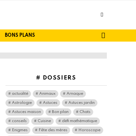
facebook
SEARCH
BONS PLANS
# DOSSIERS
actualité
Animaux
Arnaque
Astrologie
Astuces
Astuces jardin
Astuces maison
Bon plan
Chats
conseils
Cuisine
défi mathématique
Enigmes
Fête des mères
Horoscope