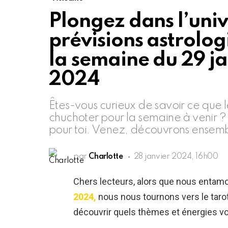
Plongez dans l’univ
prévisions astrolog
la semaine du 29 ja
2024
Êtes-vous curieux de savoir ce que le
chuchoter pour la semaine à venir ? 
pour toi. Venez, découvrons ensemb
par
Charlotte
28 janvier 2024, 16h00
Chers lecteurs, alors que nous enta
2024,
nous nous tournons vers le tarot
découvrir quels thèmes et énergies von