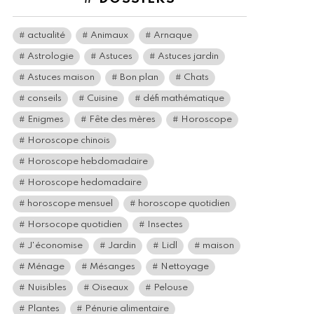
actualité
Animaux
Arnaque
Astrologie
Astuces
Astuces jardin
Astuces maison
Bon plan
Chats
conseils
Cuisine
défi mathématique
Enigmes
Fête des mères
Horoscope
Horoscope chinois
Horoscope hebdomadaire
Horoscope hedomadaire
horoscope mensuel
horoscope quotidien
Horsocope quotidien
Insectes
J'économise
Jardin
Lidl
maison
Ménage
Mésanges
Nettoyage
Nuisibles
Oiseaux
Pelouse
Plantes
Pénurie alimentaire