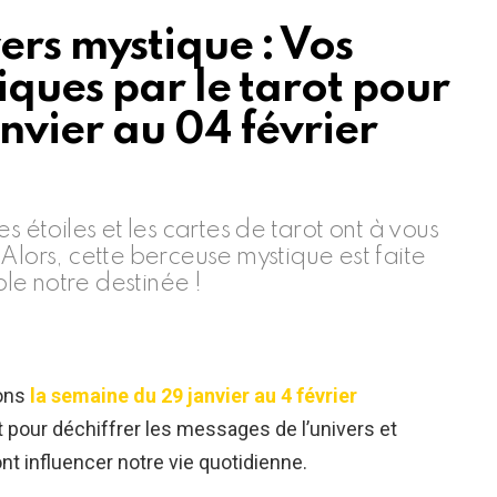
ers mystique : Vos
iques par le tarot pour
nvier au 04 février
s étoiles et les cartes de tarot ont à vous
Alors, cette berceuse mystique est faite
le notre destinée !
mons
la semaine du 29 janvier au 4 février
 pour déchiffrer les messages de l’univers et
t influencer notre vie quotidienne.