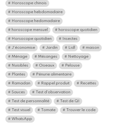
Horoscope chinois
Horoscope hebdomadaire
Horoscope hedomadaire
horoscope mensuel
horoscope quotidien
Horsocope quotidien
Insectes
J'économise
Jardin
Lidl
maison
Ménage
Mésanges
Nettoyage
Nuisibles
Oiseaux
Pelouse
Plantes
Pénurie alimentaire
Ramadan
Rappel produit
Recettes
Sauces
Test d'observation
Test de personnalité
Test de QI
Test visuel
Tomate
Trouver le code
WhatsApp