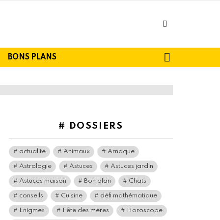
facebook
SEARCH
BONS PLANS
# DOSSIERS
actualité
Animaux
Arnaque
Astrologie
Astuces
Astuces jardin
Astuces maison
Bon plan
Chats
conseils
Cuisine
défi mathématique
Enigmes
Fête des mères
Horoscope