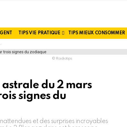
RGENT
TIPS VIE PRATIQUE
TIPS MIEUX CONSOMMER
© Radiotips
 astrale du 2 mars
rois signes du
inattendues et des surprises incroyables