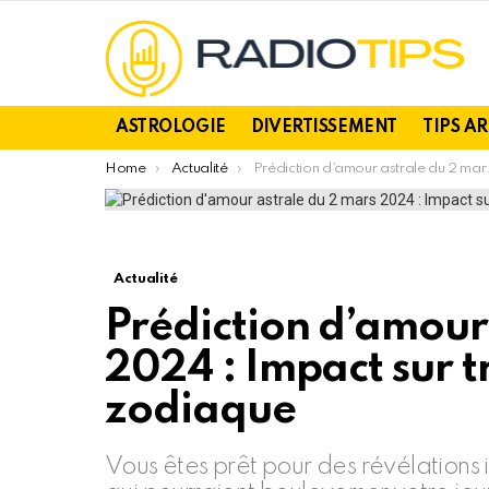
ASTROLOGIE
DIVERTISSEMENT
TIPS A
You are here:
Home
Actualité
Prédiction d’amour astrale du 2 mars 2024 : Impact sur trois signes du zodiaque
Actualité
Prédiction d’amour
2024 : Impact sur t
zodiaque
Vous êtes prêt pour des révélations 