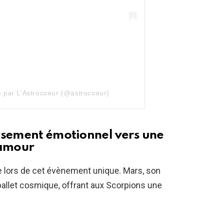
e par L’Astrocoeur (@astrocoeur)
rsement émotionnel vers une
’amour
e lors de cet évènement unique. Mars, son
ballet cosmique, offrant aux Scorpions une