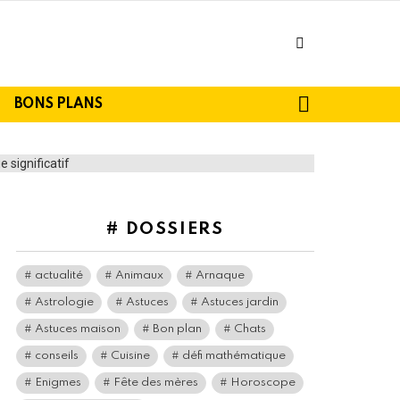
facebook
SEARCH
BONS PLANS
# DOSSIERS
actualité
Animaux
Arnaque
Astrologie
Astuces
Astuces jardin
Astuces maison
Bon plan
Chats
conseils
Cuisine
défi mathématique
Enigmes
Fête des mères
Horoscope