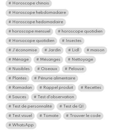
Horoscope chinois
Horoscope hebdomadaire
Horoscope hedomadaire
horoscope mensuel
horoscope quotidien
Horsocope quotidien
Insectes
J'économise
Jardin
Lidl
maison
Ménage
Mésanges
Nettoyage
Nuisibles
Oiseaux
Pelouse
Plantes
Pénurie alimentaire
Ramadan
Rappel produit
Recettes
Sauces
Test d'observation
Test de personnalité
Test de QI
Test visuel
Tomate
Trouver le code
WhatsApp