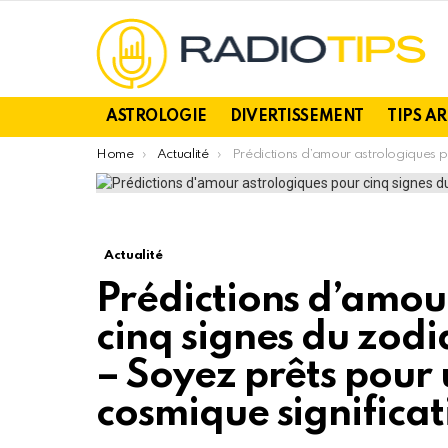
ASTROLOGIE
DIVERTISSEMENT
TIPS A
You are here:
Home
Actualité
Prédictions d’amour astrologiques pour cinq signes du zodiaque le 09 mars 2024 – Soyez prêts pour un changement cosmique significatif
Actualité
Prédictions d’amou
cinq signes du zod
– Soyez prêts pou
cosmique significat