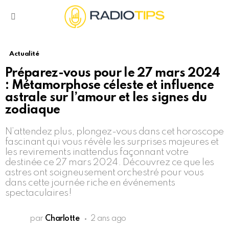
Menu
Actualité
Préparez-vous pour le 27 mars 2024
: Métamorphose céleste et influence
astrale sur l’amour et les signes du
zodiaque
N’attendez plus, plongez-vous dans cet horoscope
fascinant qui vous révèle les surprises majeures et
les revirements inattendus façonnant votre
destinée ce 27 mars 2024. Découvrez ce que les
astres ont soigneusement orchestré pour vous
dans cette journée riche en événements
spectaculaires!
par
Charlotte
2 ans ago